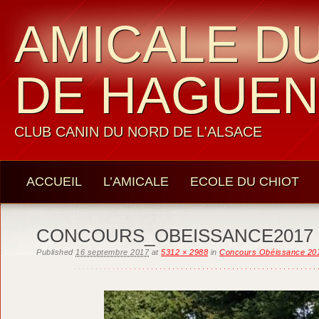
AMICALE DU
DE HAGUE
CLUB CANIN DU NORD DE L'ALSACE
ACCUEIL
L’AMICALE
ECOLE DU CHIOT
LES MEMBRES
CONTACTS
CONCOURS_OBEISSANCE2017 (
Published
16 septembre 2017
at
5312 × 2988
in
Concours Obéissance 20