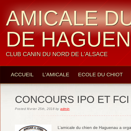
AMICALE DU
DE HAGUE
CLUB CANIN DU NORD DE L'ALSACE
ACCUEIL
L’AMICALE
ECOLE DU CHIOT
LES MEMBRES
CONTACTS
CONCOURS IPO ET FCI
Posted
février 25th, 2018
by
admin
.
L’amicale du chien de Haguenau a organ