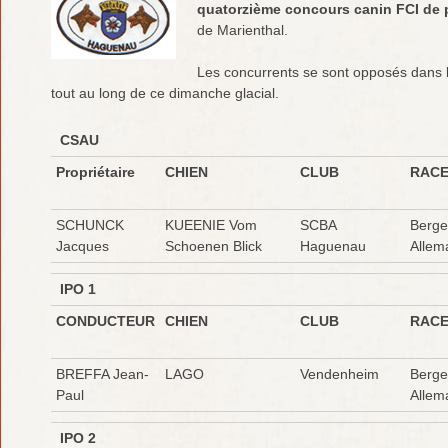
quatorzième concours canin FCI de 
de Marienthal.
Les concurrents se sont opposés dans
tout au long de ce dimanche glacial.
CSAU
Propriétaire
CHIEN
CLUB
RAC
SCHUNCK
KUEENIE Vom
SCBA
Berge
Jacques
Schoenen Blick
Haguenau
Allem
IPO 1
CONDUCTEUR
CHIEN
CLUB
RAC
BREFFA Jean-
LAGO
Vendenheim
Berge
Paul
Allem
IPO 2