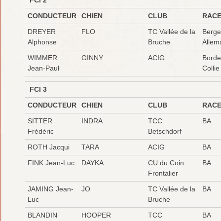
CONDUCTEUR
CHIEN
CLUB
RAC
DREYER
FLO
TC Vallée de la
Berge
Alphonse
Bruche
Allem
WIMMER
GINNY
ACIG
Borde
Jean-Paul
Collie
FCI 3
CONDUCTEUR
CHIEN
CLUB
RAC
SITTER
INDRA
TCC
BA
Frédéric
Betschdorf
ROTH Jacqui
TARA
ACIG
BA
FINK Jean-Luc
DAYKA
CU du Coin
BA
Frontalier
JAMING Jean-
JO
TC Vallée de la
BA
Luc
Bruche
BLANDIN
HOOPER
TCC
BA