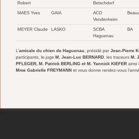
Robert
Betschdorf
MAES Yves
GAIA
ACD
Beau
Vendenheim
MEYER Claude
LASKO
SCBA
BA
Haguenau
L’
amicale du chien de Haguenau
, présidé par
Jean-Pierre K
participants, le juge
M. Jean-Luc BERNARD
, les traceurs
M. 
PFLEGER, M. Patrick BERLING et M. Yannick KIEFER
ainsi
Mme Gabrielle FREYMANN
et vous donne rendez-vous l’ann