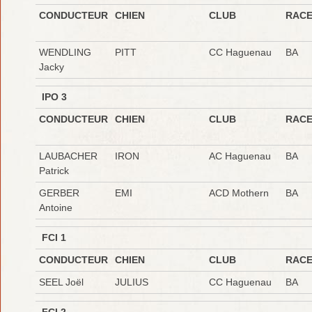
CONDUCTEUR
CHIEN
CLUB
RAC
WENDLING
PITT
CC Haguenau
BA
Jacky
IPO 3
CONDUCTEUR
CHIEN
CLUB
RAC
LAUBACHER
IRON
AC Haguenau
BA
Patrick
GERBER
EMI
ACD Mothern
BA
Antoine
FCI 1
CONDUCTEUR
CHIEN
CLUB
RAC
SEEL Joël
JULIUS
CC Haguenau
BA
FCI 2