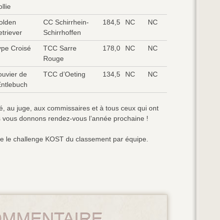
llie
olden
CC Schirrhein-
184,5
NC
NC
triever
Schirrhoffen
ype Croisé
TCC Sarre
178,0
NC
NC
Rouge
ouvier de
TCC d’Oeting
134,5
NC
NC
Entlebuch
té, au juge, aux commissaires et à tous ceux qui ont
us vous donnons rendez-vous l’année prochaine !
rte le challenge KOST du classement par équipe.
OMMENTAIRE