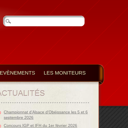
EVÈNEMENTS
LES MONITEURS
ACTUALITÉS
Championnat d’Alsace d’Obéissance les 5 et 6
septembre 2026
Concours IGP et IFH du 1er février 2026