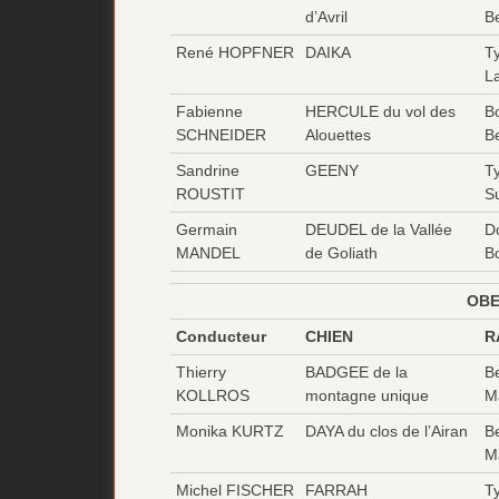
d’Avril
B
René HOPFNER
DAIKA
T
L
Fabienne
HERCULE du vol des
B
SCHNEIDER
Alouettes
B
Sandrine
GEENY
T
ROUSTIT
S
Germain
DEUDEL de la Vallée
D
MANDEL
de Goliath
B
OBE
Conducteur
CHIEN
R
Thierry
BADGEE de la
B
KOLLROS
montagne unique
Ma
Monika KURTZ
DAYA du clos de l’Airan
B
Ma
Michel FISCHER
FARRAH
T