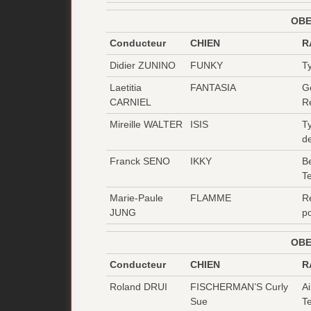
OBE
Conducteur
CHIEN
R
Didier ZUNINO
FUNKY
T
Laetitia
FANTASIA
G
CARNIEL
Re
Mireille WALTER
ISIS
T
d
Franck SENO
IKKY
B
T
Marie-Paule
FLAMME
Re
JUNG
po
OBE
Conducteur
CHIEN
R
Roland DRUI
FISCHERMAN’S Curly
Ai
Sue
Te