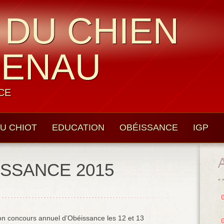
 DU CHIEN
UENAU
CE
U CHIOT
EDUCATION
OBÉISSANCE
IGP
SSANCE 2015
n concours annuel d’Obéissance les 12 et 13