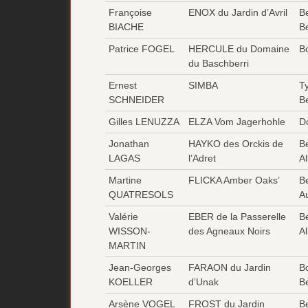
Françoise
ENOX du Jardin d’Avril
B
BIACHE
B
Patrice FOGEL
HERCULE du Domaine
Bo
du Baschberri
Ernest
SIMBA
T
SCHNEIDER
B
Gilles LENUZZA
ELZA Vom Jagerhohle
D
Jonathan
HAYKO des Orckis de
B
LAGAS
l’Adret
A
Martine
FLICKA Amber Oaks’
B
QUATRESOLS
Au
Valérie
EBER de la Passerelle
B
WISSON-
des Agneaux Noirs
A
MARTIN
Jean-Georges
FARAON du Jardin
B
KOELLER
d’Unak
B
Arsène VOGEL
FROST du Jardin
B