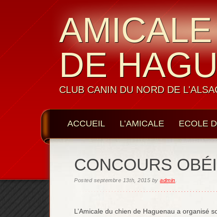
AMICALE
DE HAG
CLUB CANIN DU NORD DE L'ALSA
ACCUEIL
L’AMICALE
ECOLE D
LES MEMBRES
CONTACTS
CONCOURS OBÉI
Posted
septembre 13th, 2015
by
admin
.
L’Amicale du chien de Haguenau a organisé so