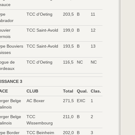
eauce
ype
TCC d’Oeting
203,5
B
11
abrador
ouvier
TCC Saint-Avold
199,0
B
12
ernois
ype Bouviers
TCC Saint-Avold
193,5
B
13
uisses
ogue de
TCC d’Oeting
116,5
NC
NC
ordeaux
ISSANCE 3
ACE
CLUB
Total
Qual.
Clas.
erger Belge
AC Boxer
271,5
EXC
1
linois
erger Belge
TCC
211,0
B
2
linois
Wissembourg
ype Border
TCC Beinheim
202,0
B
3