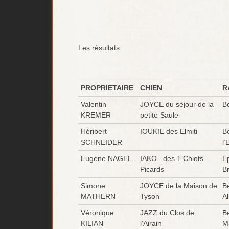
Les résultats
PROPRIETAIRE
CHIEN
R
Valentin
JOYCE du séjour de la
B
KREMER
petite Saule
Héribert
IOUKIE des Elmiti
B
SCHNEIDER
l’
Eugène NAGEL
IAKO des T’Chiots
E
Picards
B
Simone
JOYCE de la Maison de
B
MATHERN
Tyson
A
Véronique
JAZZ du Clos de
B
KILIAN
l’Airain
Ma