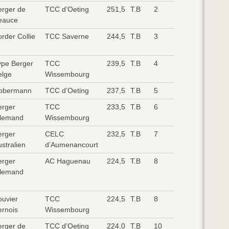
erger de
TCC d’Oeting
251,5
T.B
2
eauce
rder Collie
TCC Saverne
244,5
T.B
3
ype Berger
TCC
239,5
T.B
4
elge
Wissembourg
obermann
TCC d’Oeting
237,5
T.B
5
erger
TCC
233,5
T.B
6
llemand
Wissembourg
erger
CELC
232,5
T.B
7
stralien
d’Aumenancourt
erger
AC Haguenau
224,5
T.B
8
llemand
ouvier
TCC
224,5
T.B
8
ernois
Wissembourg
erger de
TCC d’Oeting
224,0
T.B
10