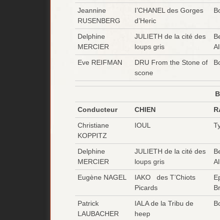
Jeannine
I’CHANEL des Gorges
B
RUSENBERG
d’Heric
Delphine
JULIETH de la cité des
B
MERCIER
loups gris
A
Eve REIFMAN
DRU From the Stone of
Bo
scone
B
Conducteur
CHIEN
R
Christiane
IOUL
T
KOPPITZ
Delphine
JULIETH de la cité des
B
MERCIER
loups gris
A
Eugène NAGEL
IAKO des T’Chiots
E
Picards
B
Patrick
IALA de la Tribu de
B
LAUBACHER
heep