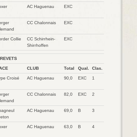
oxer
AC Haguenau
EXC
erger
CC Chalonnais
EXC
llemand
rder Collie
CC Schirrhein-
EXC
Shirrhoffen
REVETS
ACE
CLUB
Total
Qual.
Clas.
ype Croisé
AC Haguenau
90,0
EXC
1
erger
CC Chalonnais
82,0
EXC
2
llemand
pagneul
AC Haguenau
69,0
B
3
reton
oxer
AC Haguenau
63,0
B
4