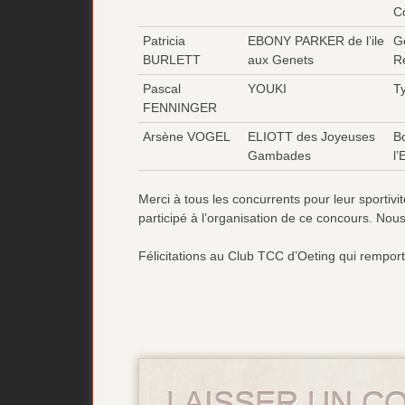
Co
Patricia
EBONY PARKER de l’ile
G
BURLETT
aux Genets
Re
Pascal
YOUKI
T
FENNINGER
Arsène VOGEL
ELIOTT des Joyeuses
B
Gambades
l’
Merci à tous les concurrents pour leur sportivi
participé à l’organisation de ce concours. No
Félicitations au Club TCC d’Oeting qui rempo
LAISSER UN C