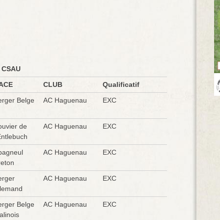
CSAU
ACE
CLUB
Qualificatif
erger Belge
AC Haguenau
EXC
ouvier de
AC Haguenau
EXC
Entlebuch
pagneul
AC Haguenau
EXC
reton
erger
AC Haguenau
EXC
llemand
erger Belge
AC Haguenau
EXC
linois