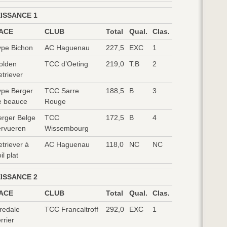
ISSANCE 1
ACE
CLUB
Total
Qual.
Clas.
ype Bichon
AC Haguenau
227,5
EXC
1
olden
TCC d’Oeting
219,0
T.B
2
triever
ype Berger
TCC Sarre
188,5
B
3
e beauce
Rouge
erger Belge
TCC
172,5
B
4
ervueren
Wissembourg
triever à
AC Haguenau
118,0
NC
NC
il plat
ISSANCE 2
ACE
CLUB
Total
Qual.
Clas.
redale
TCC Francaltroff
292,0
EXC
1
rrier