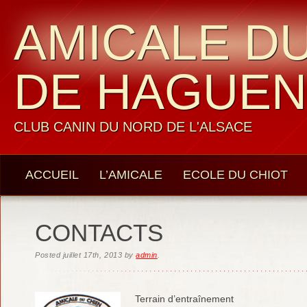
AMICALE DU
DE HAGUE
CLUB CANIN DU NORD DE L'ALSACE
ACCUEIL
L’AMICALE
ECOLE DU CHIOT
LES MEMBRES
CONTACTS
CONTACTS
Posted
juillet 17th, 2013
by
admin
.
Terrain d’entraînement