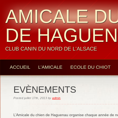
AMICALE DU
DE HAGUE
CLUB CANIN DU NORD DE L'ALSACE
ACCUEIL
L’AMICALE
ECOLE DU CHIOT
LES MEMBRES
CONTACTS
EVÈNEMENTS
Posted
juillet 17th, 2013
by
admin
.
L’Amicale du chien de Haguenau organise chaque année de 