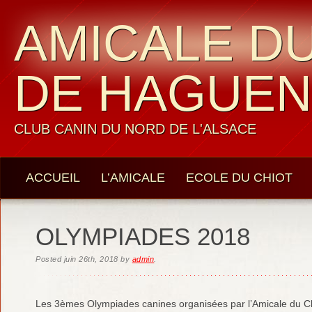
AMICALE DU
DE HAGUE
CLUB CANIN DU NORD DE L'ALSACE
ACCUEIL
L’AMICALE
ECOLE DU CHIOT
LES MEMBRES
CONTACTS
OLYMPIADES 2018
Posted
juin 26th, 2018
by
admin
.
Les 3èmes Olympiades canines organisées par l’Amicale du C