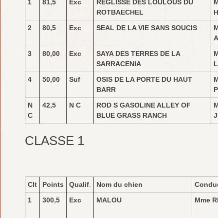
1
81,5
Exc
REGLISSE DES LOULOUS DU
M
ROTBAECHEL
H
2
80,5
Exc
SEAL DE LA VIE SANS SOUCIS
3
80,00
Exc
SAYA DES TERRES DE LA
M
SARRACENIA
L
4
50,00
Suf
OSIS DE LA PORTE DU HAUT
M
BARR
P
N
42,5
N C
ROD S GASOLINE ALLEY OF
M
C
BLUE GRASS RANCH
J
CLASSE 1
Clt
Points
Qualif
.
Nom du chien
Condu
1
300,5
Exc
MALOU
Mme R