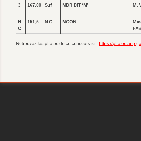
3
167,00
Suf
MDR DIT ‘M’
M. 
N
151,5
N C
MOON
Mm
C
FA
Retrouvez les photos de ce concours ici :
https://photos.app