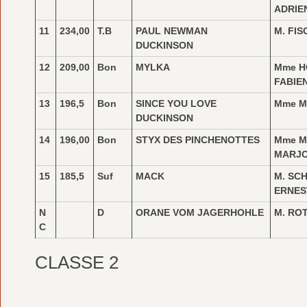
ADRIE
11
234,00
T.B
PAUL NEWMAN
M. FI
DUCKINSON
12
209,00
Bon
MYLKA
Mme H
FABIE
13
196,5
Bon
SINCE YOU LOVE
Mme M
DUCKINSON
14
196,00
Bon
STYX DES PINCHENOTTES
Mme M
MARJO
15
185,5
Suf
MACK
M. SC
ERNES
N
D
ORANE VOM JAGERHOHLE
M. RO
C
CLASSE 2