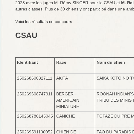
2023 avec les juges M. Rémy SINGER pour le CSAU et
M. Ra
autres classes. Plus de 30 chiens y ont participé dans une ambi
Voici les résultats ce concours
CSAU
Identifiant
Race
Nom du chien
250268600327111
AKITA
SAIKA KOTO NO 
250269608747911
BERGER
ROONAH INDIAN’S
AMERICAIN
TRIBU DES MINIS 
MINIATURE
250268780145045
CANICHE
TOPAZE DU PRE 
250269591100052
CHIEN DE
TAO DU PARADIS 