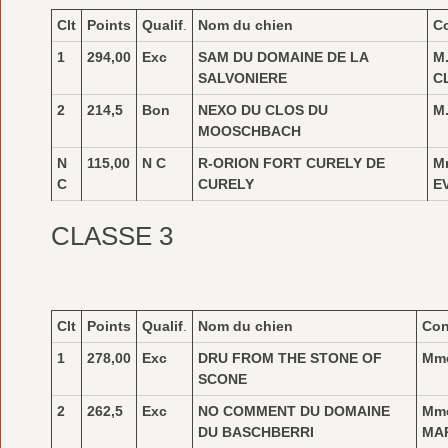
Clt
Points
Qualif
.
Nom du chien
C
1
294,00
Exc
SAM DU DOMAINE DE LA
M
SALVONIERE
C
2
214,5
Bon
NEXO DU CLOS DU
M
MOOSCHBACH
N
115,00
N C
R-ORION FORT CURELY DE
M
C
CURELY
E
CLASSE 3
Clt
Points
Qualif
.
Nom du chien
Con
1
278,00
Exc
DRU FROM THE STONE OF
Mm
SCONE
2
262,5
Exc
NO COMMENT DU DOMAINE
Mm
DU BASCHBERRI
MA