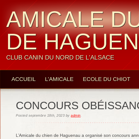
AMICALE DU
DE HAGUE
CLUB CANIN DU NORD DE L'ALSACE
ACCUEIL
L’AMICALE
ECOLE DU CHIOT
LES MEMBRES
CONTACTS
CONCOURS OBÉISSANC
Posted
septembre 18th, 2023
by
admin
.
L’Amicale du chien de Haguenau a organisé son concours annu