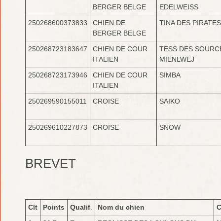
BERGER BELGE
EDELWEISS
250268600373833
CHIEN DE
TINA DES PIRATE
BERGER BELGE
250268723183647
CHIEN DE COUR
TESS DES SOURC
ITALIEN
MIENLWEJ
250268723173946
CHIEN DE COUR
SIMBA
ITALIEN
250269590155011
CROISE
SAIKO
250269610227873
CROISE
SNOW
BREVET
Clt
Points
Qualif
.
Nom du chien
C