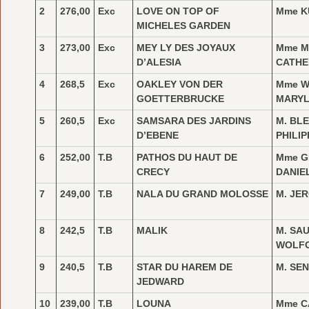
2
276,00
Exc
LOVE ON TOP OF
Mme K
MICHELES GARDEN
3
273,00
Exc
MEY LY DES JOYAUX
Mme M
D’ALESIA
CATHE
4
268,5
Exc
OAKLEY VON DER
Mme W
GOETTERBRUCKE
MARYL
5
260,5
Exc
SAMSARA DES JARDINS
M. BL
D’EBENE
PHILIP
6
252,00
T.B
PATHOS DU HAUT DE
Mme 
CRECY
DANIE
7
249,00
T.B
NALA DU GRAND MOLOSSE
M. JE
8
242,5
T.B
MALIK
M. SA
WOLF
9
240,5
T.B
STAR DU HAREM DE
M. SE
JEDWARD
10
239,00
T.B
LOUNA
Mme 