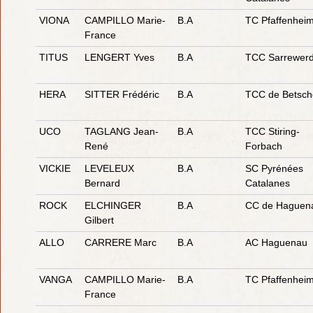
VIONA
CAMPILLO Marie-
B.A
TC Pfaffenhei
France
TITUS
LENGERT Yves
B.A
TCC Sarrewer
HERA
SITTER Frédéric
B.A
TCC de Betsch
UCO
TAGLANG Jean-
B.A
TCC Stiring-
René
Forbach
VICKIE
LEVELEUX
B.A
SC Pyrénées
Bernard
Catalanes
ROCK
ELCHINGER
B.A
CC de Haguen
Gilbert
ALLO
CARRERE Marc
B.A
AC Haguenau
VANGA
CAMPILLO Marie-
B.A
TC Pfaffenhei
France