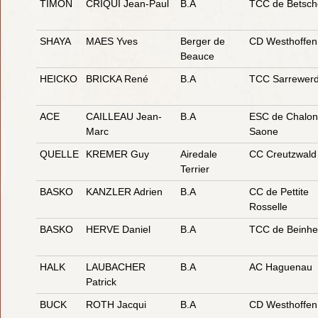
TIMON
CRIQUI Jean-Paul
B.A
TCC de Betsch
SHAYA
MAES Yves
Berger de
CD Westhoffen
Beauce
HEICKO
BRICKA René
B.A
TCC Sarrewer
ACE
CAILLEAU Jean-
B.A
ESC de Chalon
Marc
Saone
QUELLE
KREMER Guy
Airedale
CC Creutzwald
Terrier
BASKO
KANZLER Adrien
B.A
CC de Pettite
Rosselle
BASKO
HERVE Daniel
B.A
TCC de Beinh
HALK
LAUBACHER
B.A
AC Haguenau
Patrick
BUCK
ROTH Jacqui
B.A
CD Westhoffen