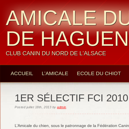
AMICALE DU
DE HAGUE
CLUB CANIN DU NORD DE L'ALSACE
ACCUEIL
L’AMICALE
ECOLE DU CHIOT
LES MEMBRES
CONTACTS
1ER SÉLECTIF FCI 2010
Posted
juillet 18th, 2013
by
admin
.
L’Amicale du chien, sous le patronnage de la Fédération Canin