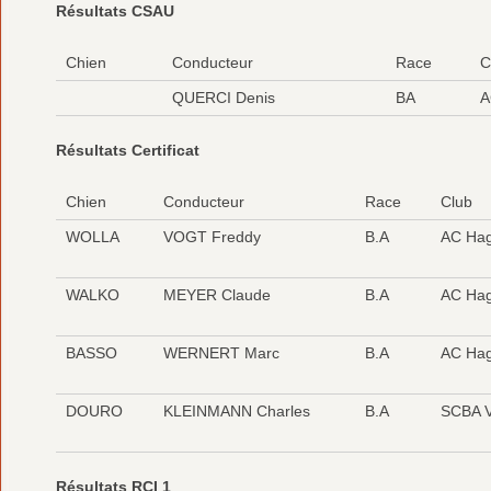
Résultats CSAU
Chien
Conducteur
Race
C
QUERCI Denis
BA
A
Résultats Certificat
Chien
Conducteur
Race
Club
WOLLA
VOGT Freddy
B.A
AC Ha
WALKO
MEYER Claude
B.A
AC Ha
BASSO
WERNERT Marc
B.A
AC Ha
DOURO
KLEINMANN Charles
B.A
SCBA V
Résultats RCI 1