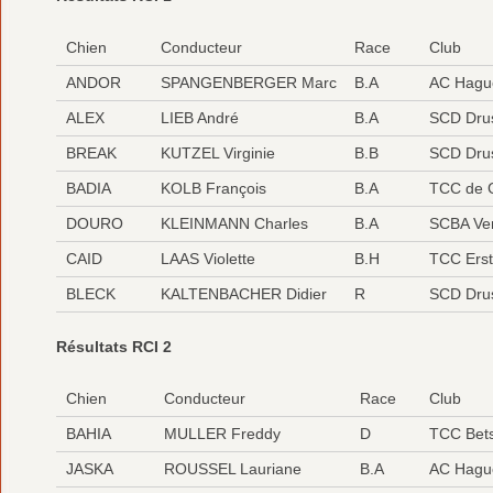
Chien
Conducteur
Race
Club
ANDOR
SPANGENBERGER Marc
B.A
AC Hagu
ALEX
LIEB André
B.A
SCD Dru
BREAK
KUTZEL Virginie
B.B
SCD Dru
BADIA
KOLB François
B.A
TCC de G
DOURO
KLEINMANN Charles
B.A
SCBA Ve
CAID
LAAS Violette
B.H
TCC Erst
BLECK
KALTENBACHER Didier
R
SCD Dru
Résultats RCI 2
Chien
Conducteur
Race
Club
BAHIA
MULLER Freddy
D
TCC Bets
JASKA
ROUSSEL Lauriane
B.A
AC Hagu