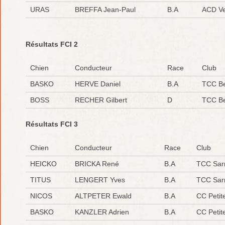
URAS
BREFFA Jean-Paul
B.A
ACD Ve
Résultats FCI 2
Chien
Conducteur
Race
Club
BASKO
HERVE Daniel
B.A
TCC Be
BOSS
RECHER Gilbert
D
TCC Be
Résultats FCI 3
Chien
Conducteur
Race
Club
HEICKO
BRICKA René
B.A
TCC Sar
TITUS
LENGERT Yves
B.A
TCC Sar
NICOS
ALTPETER Ewald
B.A
CC Petite
BASKO
KANZLER Adrien
B.A
CC Petite