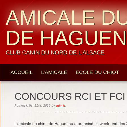
AMICALE DU
DE HAGUE
CLUB CANIN DU NORD DE L'ALSACE
ACCUEIL
L’AMICALE
ECOLE DU CHIOT
LES MEMBRES
CONTACTS
CONCOURS RCI ET FCI
Posted
juillet 21st, 2013
by
admin
.
L’amicale du chien de Haguenau a organisé, le week-end des 