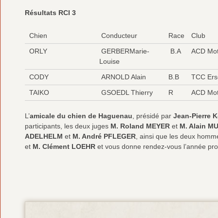
Résultats RCI 3
Chien
Conducteur
Race
Club
ORLY
GERBERMarie-
B.A
ACD Mot
Louise
CODY
ARNOLD Alain
B.B
TCC Ers
TAIKO
GSOEDL Thierry
R
ACD Mot
L’
amicale du chien de Haguenau
, présidé par
Jean-Pierre K
participants, les deux juges
M. Roland MEYER
et
M. Alain M
ADELHELM
et
M. André PFLEGER
, ainsi que les deux homm
et
M. Clément LOEHR
et vous donne rendez-vous l’année pro