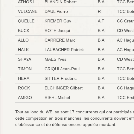
ATHOS II
BLANDIN Robert
B.A
TCC Bets
VULCANE
DAUL Pierre
R
TCC Bets
QUELLE
KREMER Guy
A.T
CC Creut
BUCK
ROTH Jacqui
B.A
CD West
ALLO
CARRERE Marc
B.A
AC Hagu
HALK
LAUBACHER Patrick
B.A
AC Hagu
SHAYA
MAES Yves
B.A
CD West
TIMON
CRIQUI Jean-Paul
B.A
TCC Bets
HERA
SITTER Frédéric
B.A
TCC Bets
ROCK
ELCHINGER Gilbert
B.A
CC Hagu
AMIGO
RIEHL Michel
B.A
TCC Erst
Tout au long du WE, se sont 17 concurrents qui ont participé
cette compétition en trois manches, les concurrents doivent ef
d’obéissance et de défense encore appelée mordant.