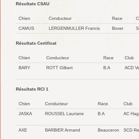
Résultats CSAU
Chien
Conducteur
Race
C
CAMUS
LERGENMULLER Francis
Boxer
S
Résultats Certificat
Chien
Conducteur
Race
Club
BARY
ROTT Gilbert
B.A
ACD Ve
Résultats RCI 1
Chien
Conducteur
Race
Club
JASKA
ROUSSEL Lauriane
B.A
AC Hag
AXE
BARBIER Armand
Beauceron
SCD Rei