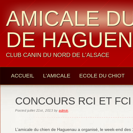
AMICALE DU
DE HAGUE
CLUB CANIN DU NORD DE L'ALSACE
ACCUEIL
L’AMICALE
ECOLE DU CHIOT
LES MEMBRES
CONTACTS
CONCOURS RCI ET FCI
Posted
juillet 21st, 2013
by
admin
.
L’amicale du chien de Haguenau a organisé, le week-end des 