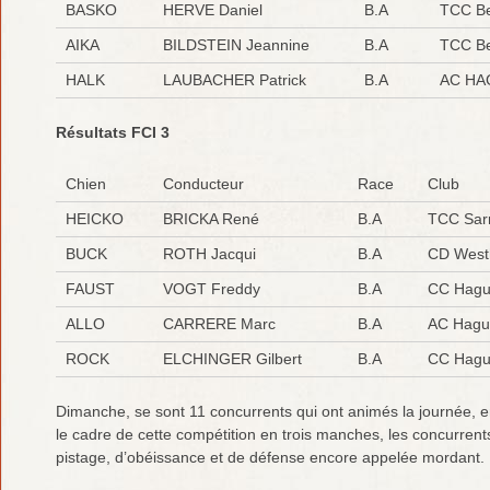
BASKO
HERVE Daniel
B.A
TCC Be
AIKA
BILDSTEIN Jeannine
B.A
TCC Be
HALK
LAUBACHER Patrick
B.A
AC HA
Résultats FCI 3
Chien
Conducteur
Race
Club
HEICKO
BRICKA René
B.A
TCC Sar
BUCK
ROTH Jacqui
B.A
CD West
FAUST
VOGT Freddy
B.A
CC Hagu
ALLO
CARRERE Marc
B.A
AC Hagu
ROCK
ELCHINGER Gilbert
B.A
CC Hagu
Dimanche, se sont 11 concurrents qui ont animés la journée, 
le cadre de cette compétition en trois manches, les concurren
pistage, d’obéissance et de défense encore appelée mordant.