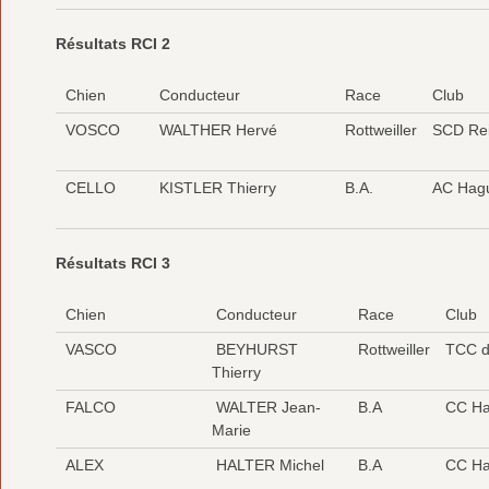
Résultats RCI 2
Chien
Conducteur
Race
Club
VOSCO
WALTHER Hervé
Rottweiller
SCD Rei
CELLO
KISTLER Thierry
B.A.
AC Hag
Résultats RCI 3
Chien
Conducteur
Race
Club
VASCO
BEYHURST
Rottweiller
TCC de
Thierry
FALCO
WALTER Jean-
B.A
CC Ha
Marie
ALEX
HALTER Michel
B.A
CC Ha