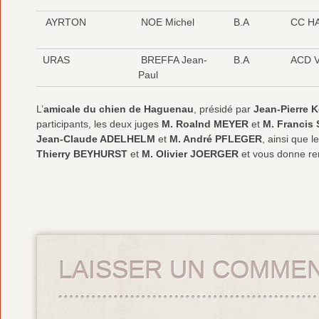
AYRTON
NOE Michel
B.A
CC H
URAS
BREFFA Jean-
B.A
ACD V
Paul
L’
amicale du chien de Haguenau
, présidé par
Jean-Pierre K
participants, les deux juges
M. Roalnd MEYER
et
M. Franci
Jean-Claude ADELHELM
et
M. André PFLEGER
, ainsi que 
Thierry BEYHURST
et
M. Olivier JOERGER
et vous donne re
LAISSER UN COMMEN