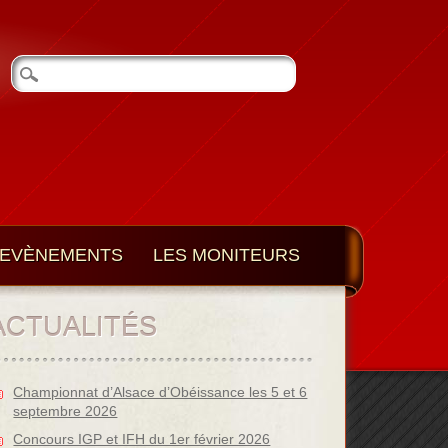
EVÈNEMENTS
LES MONITEURS
ACTUALITÉS
Championnat d’Alsace d’Obéissance les 5 et 6
septembre 2026
Concours IGP et IFH du 1er février 2026