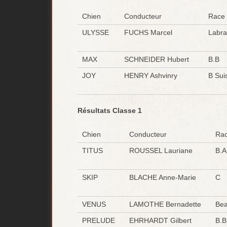
Chien
Conducteur
Race
ULYSSE
FUCHS Marcel
Labra
MAX
SCHNEIDER Hubert
B.B
JOY
HENRY Ashvinry
B Sui
Résultats Classe 1
Chien
Conducteur
Ra
TITUS
ROUSSEL Lauriane
B.A
SKIP
BLACHE Anne-Marie
C
VENUS
LAMOTHE Bernadette
Bea
PRELUDE
EHRHARDT Gilbert
B.B