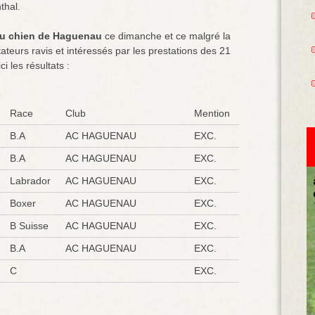
thal.
du chien de Haguenau
ce dimanche et ce malgré la
teurs ravis et intéressés par les prestations des 21
i les résultats :
Race
Club
Mention
B.A
AC HAGUENAU
EXC.
B.A
AC HAGUENAU
EXC.
Labrador
AC HAGUENAU
EXC.
Boxer
AC HAGUENAU
EXC.
B Suisse
AC HAGUENAU
EXC.
B.A
AC HAGUENAU
EXC.
C
EXC.