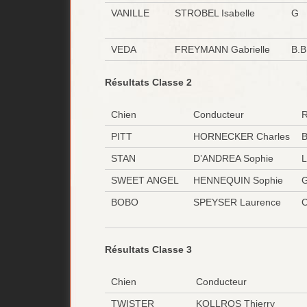
VANILLE
STROBEL Isabelle
G
VEDA
FREYMANN Gabrielle
B.B
Résultats Classe 2
Chien
Conducteur
R
PITT
HORNECKER Charles
B
STAN
D’ANDREA Sophie
L
SWEET ANGEL
HENNEQUIN Sophie
BOBO
SPEYSER Laurence
Résultats Classe 3
Chien
Conducteur
TWISTER
KOLLROS Thierry