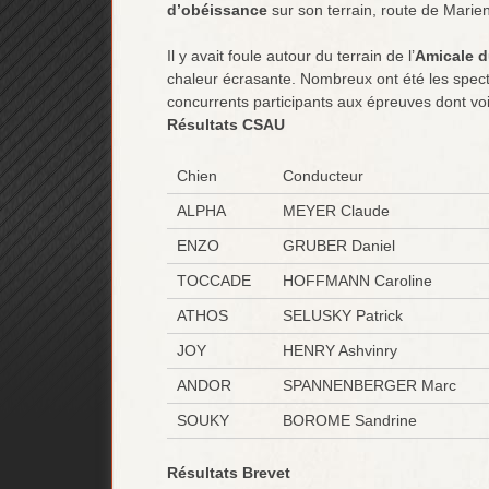
d’obéissance
sur son terrain, route de Marien
Il y avait foule autour du terrain de l’
Amicale 
chaleur écrasante. Nombreux ont été les specta
concurrents participants aux épreuves dont voic
Résultats CSAU
Chien
Conducteur
ALPHA
MEYER Claude
ENZO
GRUBER Daniel
TOCCADE
HOFFMANN Caroline
ATHOS
SELUSKY Patrick
JOY
HENRY Ashvinry
ANDOR
SPANNENBERGER Marc
SOUKY
BOROME Sandrine
Résultats Brevet