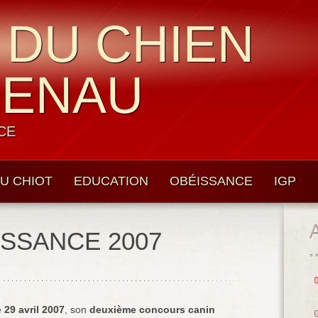
 DU CHIEN
UENAU
CE
U CHIOT
EDUCATION
OBÉISSANCE
IGP
SSANCE 2007
e
29 avril 2007
, son
deuxième concours canin