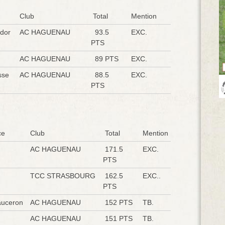
Club
Total
Mention
dor
AC HAGUENAU
93.5
EXC.
PTS
AC HAGUENAU
89 PTS
EXC.
sse
AC HAGUENAU
88.5
EXC.
PTS
ce
Club
Total
Mention
AC HAGUENAU
171.5
EXC.
PTS
TCC STRASBOURG
162.5
EXC..
PTS
uceron
AC HAGUENAU
152 PTS
TB.
AC HAGUENAU
151 PTS
TB.