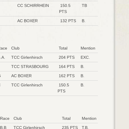
CC SCHIRRHEIN
150.5
TB
PTS
AC BOXER
132 PTS
B.
ace
Club
Total
Mention
.A.
TCC Girlenhirsch
204 PTS
EXC.
TCC STRASBOURG
164 PTS
B.
G
AC BOXER
162 PTS
B.
C
TCC Girlenhirsch
150.5
B.
PTS
Race
Club
Total
Mention
B.B
TCC Girlenhirsch
235 PTS
T.B.