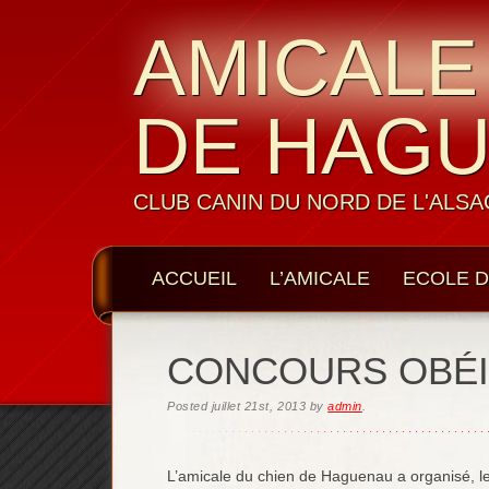
AMICALE
DE HAG
CLUB CANIN DU NORD DE L'ALSA
ACCUEIL
L’AMICALE
ECOLE D
LES MEMBRES
CONTACTS
CONCOURS OBÉI
Posted
juillet 21st, 2013
by
admin
.
L’amicale du chien de Haguenau a organisé, l