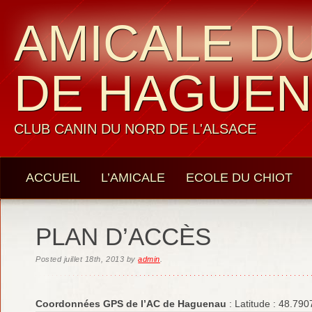
AMICALE DU
DE HAGUE
CLUB CANIN DU NORD DE L'ALSACE
ACCUEIL
L’AMICALE
ECOLE DU CHIOT
LES MEMBRES
CONTACTS
PLAN D’ACCÈS
Posted
juillet 18th, 2013
by
admin
.
Coordonnées GPS de l’AC de Haguenau
: Latitude : 48.790