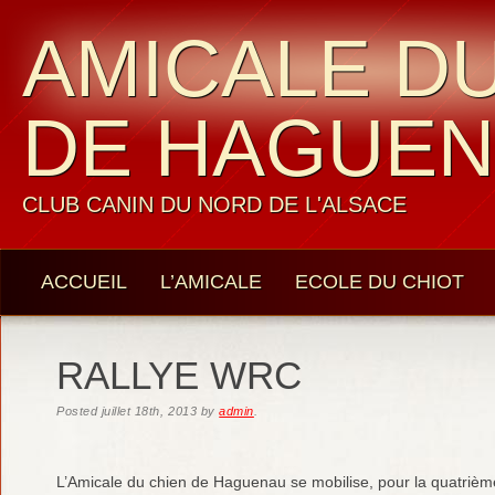
AMICALE DU
DE HAGUE
CLUB CANIN DU NORD DE L'ALSACE
ACCUEIL
L’AMICALE
ECOLE DU CHIOT
LES MEMBRES
CONTACTS
RALLYE WRC
Posted
juillet 18th, 2013
by
admin
.
L’Amicale du chien de Haguenau se mobilise, pour la quatrièm