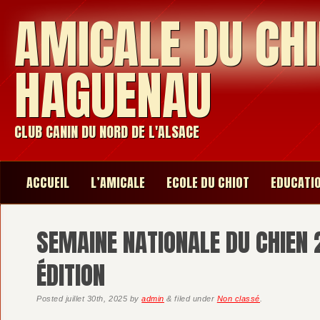
AMICALE DU CHI
HAGUENAU
CLUB CANIN DU NORD DE L'ALSACE
ACCUEIL
L’AMICALE
ECOLE DU CHIOT
EDUCATI
SEMAINE NATIONALE DU CHIEN 
ÉDITION
Posted
juillet 30th, 2025
by
admin
&
filed under
Non classé
.