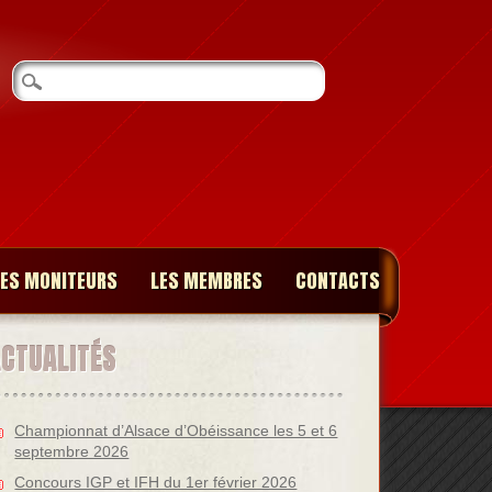
LES MONITEURS
LES MEMBRES
CONTACTS
ACTUALITÉS
Championnat d’Alsace d’Obéissance les 5 et 6
septembre 2026
Concours IGP et IFH du 1er février 2026