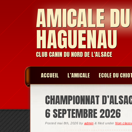
AMICALE DU
HAGUENAU
CLUB CANIN DU NORD DE L'ALSACE
ACCUEIL
L’AMICALE
ECOLE DU CHIO
CHAMPIONNAT D’ALSACE
6 SEPTEMBRE 2026
Posted
mai 8th, 2026
by
admin
&
filed under
Non class