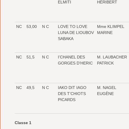
ELMITI
HÉRIBERT
NC
53,00
N C
LOVE TO LOVE
Mme KLIMPEL
LUNA DE LIOUBOV
MARINE
SABAKA
NC
51,5
N C
I’CHANEL DES
M. LAUBACHER
GORGES D’HERIC
PATRICK
NC
49,5
N C
IAKO DIT IAGO
M. NAGEL
DES T’CHIOTS
EUGÈNE
PICARDS
Classe 1