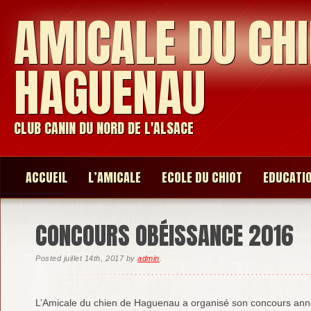
AMICALE DU CHI
HAGUENAU
CLUB CANIN DU NORD DE L'ALSACE
ACCUEIL
L’AMICALE
ECOLE DU CHIOT
EDUCATI
CONCOURS OBÉISSANCE 2016
Posted
juillet 14th, 2017
by
admin
.
L’Amicale du chien de Haguenau a organisé son concours annu