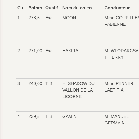
Clt
Points
Qualif.
Nom du chien
Conducteur
1
278,5
Exc
MOON
Mme GOUPILLE
FABIENNE
2
271,00
Exc
HAKIRA
M. WLODARCSA
THIERRY
3
240,00
T-B
HI SHADOW DU
Mme PENNER
VALLON DE LA
LAETITIA
LICORNE
4
239,5
T-B
GAMIN
M. MANDEL
GERMAIN