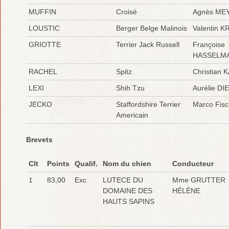
MUFFIN
Croisé
Agnès ME
LOUSTIC
Berger Belge Malinois
Valentin 
GRIOTTE
Terrier Jack Russell
Françoise
HASSELM
RACHEL
Spitz
Christian 
LEXI
Shih Tzu
Aurélie D
JECKO
Staffordshire Terrier
Marco Fisc
Americain
Brevets
Clt
Points
Qualif.
Nom du chien
Conducteur
1
83,00
Exc
LUTECE DU
Mme GRUTTER
DOMAINE DES
HÉLÈNE
HAUTS SAPINS