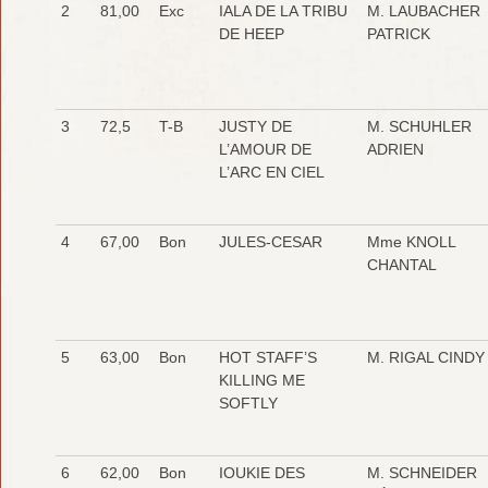
2
81,00
Exc
IALA DE LA TRIBU
M. LAUBACHER
DE HEEP
PATRICK
3
72,5
T-B
JUSTY DE
M. SCHUHLER
L’AMOUR DE
ADRIEN
L’ARC EN CIEL
4
67,00
Bon
JULES-CESAR
Mme KNOLL
CHANTAL
5
63,00
Bon
HOT STAFF’S
M. RIGAL CINDY
KILLING ME
SOFTLY
6
62,00
Bon
IOUKIE DES
M. SCHNEIDER