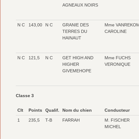
AGNEAUX NOIRS
N C
143,00
N C
GRANIE DES
Mme VANREKO
TERRES DU
CAROLINE
HAINAUT
N C
121,5
N C
GET HIGH AND
Mme FUCHS
HIGHER
VERONIQUE
GIVEMEHOPE
Classe 3
Clt
Points
Qualif.
Nom du chien
Conducteur
1
235,5
T-B
FARRAH
M. FISCHER
MICHEL