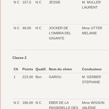
N C
157,5
N C
JESSIE
M. MULLER
LAURENT
N C
48,00
N C
JOCKER DE
Mme UTTER
L’OMBRA DEL
MELANIE
GIGANTE
Classe 2
Clt
Points
Qualif.
Nom du chien
Conducteur
1
223,00
Bon
GAROU
M. GERBER
STEPHANE
N C
186,00
N C
EBER DE LA
Mme WISSON
PASSERELLE DES
VALÉRIE