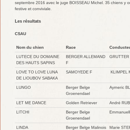
septembre 2016 avec le juge BOISSEAU Michel. 35 chiens y o
festive et conviviale.
Les résultats
CSAU
Nom du chien
Race
Conducte
LUTECE DU DOMAINE
BERGER ALLEMAND
GRUTTER
DES HAUTS SAPINS
F
LOVE TO LOVE LUNA
SAMOYEDE F
KLIMPEL 
DE LIOUBOV SABAKA
LUNGO
Berger Belge
Aymeric B
Groenendael
LET ME DANCE
Golden Retriever
André RU
LITCHI
Berger Belge
Emmanuel
Groenendael
LINDA
Berger Belge Malinois
Marie ST