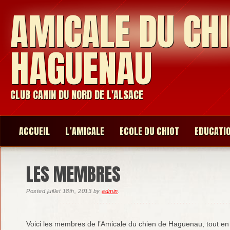
AMICALE DU CHI
HAGUENAU
CLUB CANIN DU NORD DE L'ALSACE
ACCUEIL
L’AMICALE
ECOLE DU CHIOT
EDUCATI
LES MEMBRES
Posted
juillet 18th, 2013
by
admin
.
Voici les membres de l’Amicale du chien de Haguenau, tout en