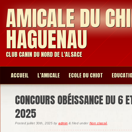
AMICALE DU CHI
HAGUENAU
CLUB CANIN DU NORD DE L'ALSACE
ACCUEIL
L’AMICALE
ECOLE DU CHIOT
EDUCATI
CONCOURS OBÉISSANCE DU 6 E
2025
Posted
juillet 30th, 2025
by
admin
&
filed under
Non classé
.