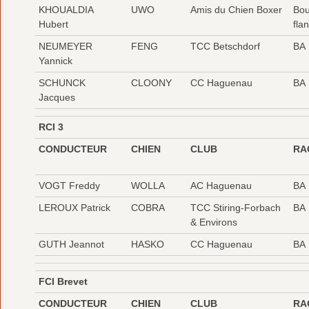
KHOUALDIA
UWO
Amis du Chien Boxer
Bou
Hubert
fla
NEUMEYER
FENG
TCC Betschdorf
BA
Yannick
SCHUNCK
CLOONY
CC Haguenau
BA
Jacques
RCI 3
CONDUCTEUR
CHIEN
CLUB
RA
VOGT Freddy
WOLLA
AC Haguenau
BA
LEROUX Patrick
COBRA
TCC Stiring-Forbach
BA
& Environs
GUTH Jeannot
HASKO
CC Haguenau
BA
FCI Brevet
CONDUCTEUR
CHIEN
CLUB
RA