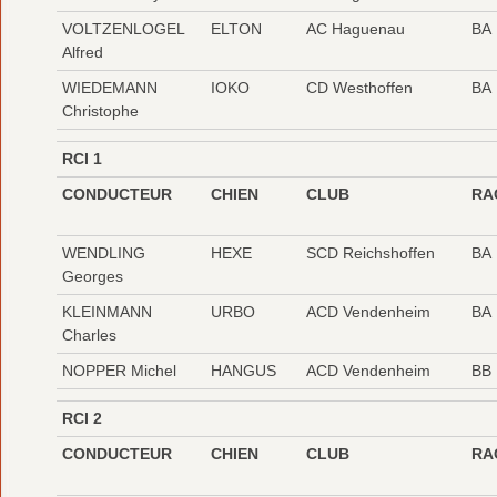
VOLTZENLOGEL
ELTON
AC Haguenau
BA
Alfred
WIEDEMANN
IOKO
CD Westhoffen
BA
Christophe
RCI 1
CONDUCTEUR
CHIEN
CLUB
RA
WENDLING
HEXE
SCD Reichshoffen
BA
Georges
KLEINMANN
URBO
ACD Vendenheim
BA
Charles
NOPPER Michel
HANGUS
ACD Vendenheim
BB
RCI 2
CONDUCTEUR
CHIEN
CLUB
RA