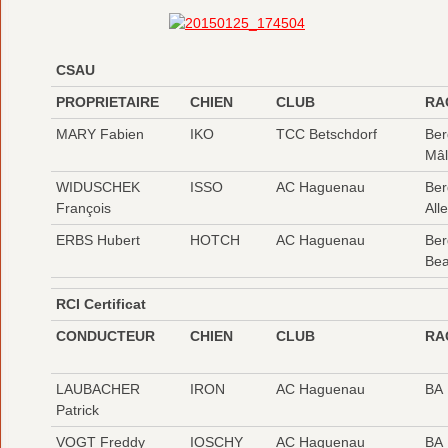
CSAU
PROPRIETAIRE
CHIEN
CLUB
RA
MARY Fabien
IKO
TCC Betschdorf
Ber
Mâl
WIDUSCHEK
ISSO
AC Haguenau
Ber
François
All
ERBS Hubert
HOTCH
AC Haguenau
Ber
Be
RCI Certificat
CONDUCTEUR
CHIEN
CLUB
RA
LAUBACHER
IRON
AC Haguenau
BA
Patrick
VOGT Freddy
IOSCHY
AC Haguenau
BA