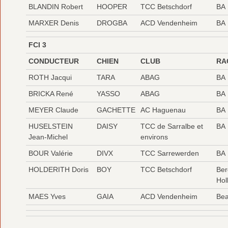
BLANDIN Robert
HOOPER
TCC Betschdorf
BA
MARXER Denis
DROGBA
ACD Vendenheim
BA
FCI 3
CONDUCTEUR
CHIEN
CLUB
RA
ROTH Jacqui
TARA
ABAG
BA
BRICKA René
YASSO
ABAG
BA
MEYER Claude
GACHETTE
AC Haguenau
BA
HUSELSTEIN
DAISY
TCC de Sarralbe et
BA
Jean-Michel
environs
BOUR Valérie
DIVX
TCC Sarrewerden
BA
HOLDERITH Doris
BOY
TCC Betschdorf
Ber
Hol
MAES Yves
GAIA
ACD Vendenheim
Bea