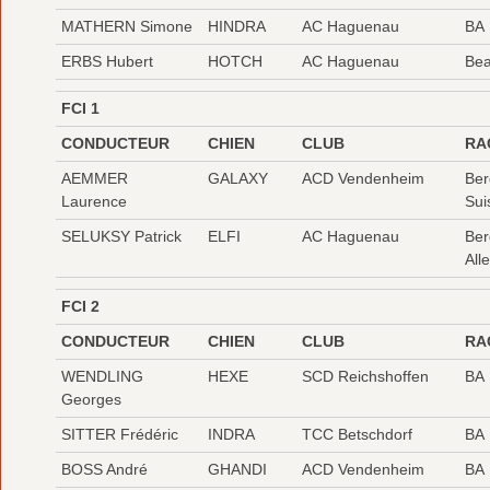
MATHERN Simone
HINDRA
AC Haguenau
BA
ERBS Hubert
HOTCH
AC Haguenau
Be
FCI 1
CONDUCTEUR
CHIEN
CLUB
RA
AEMMER
GALAXY
ACD Vendenheim
Ber
Laurence
Sui
SELUKSY Patrick
ELFI
AC Haguenau
Ber
All
FCI 2
CONDUCTEUR
CHIEN
CLUB
RA
WENDLING
HEXE
SCD Reichshoffen
BA
Georges
SITTER Frédéric
INDRA
TCC Betschdorf
BA
BOSS André
GHANDI
ACD Vendenheim
BA