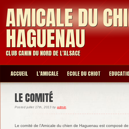
AMICALE DU CHI
HAGUENAU
CLUB CANIN DU NORD DE L'ALSACE
ACCUEIL
L’AMICALE
ECOLE DU CHIOT
EDUCATI
LE COMITÉ
Posted
juillet 17th, 2013
by
admin
.
Le comité de l’Amicale du chien de Haguenau est composé de 