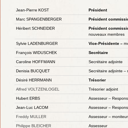
Jean-Pierre KOST
Président
Marc SPANGENBERGER
Président commissi
Héribert SCHNEIDER
Président commiss
nouveaux membres
Sylvie LADENBURGER
Vice-Présidente –
mo
François WIDUSCHEK
Secrétaire
Caroline HOFFMANN
Secrétaire adjointe
Denisia BUCQUET
Secrétaire adjointe –
Désiré HERRMANN
Trésorier
Alfred VOLTZENLOGEL
Trésorier adjoint
Hubert ERBS
Assesseur – Responsa
Jean-Luc LACOM
Assesseur – Respons
Freddy MULLER
Assesseur – moniteu
Philippe BLEICHER
Assesseur