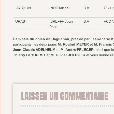
AYRTON
NOE Michel
B.A
CC H
URAS
BREFFA Jean-
B.A
ACD V
Paul
L’
amicale du chien de Haguenau
, présidé par
Jean-Pierre K
participants, les deux juges
M. Roalnd MEYER
et
M. Franci
Jean-Claude ADELHELM
et
M. André PFLEGER
, ainsi que 
Thierry BEYHURST
et
M. Olivier JOERGER
et vous donne re
LAISSER UN COMMENTAIRE