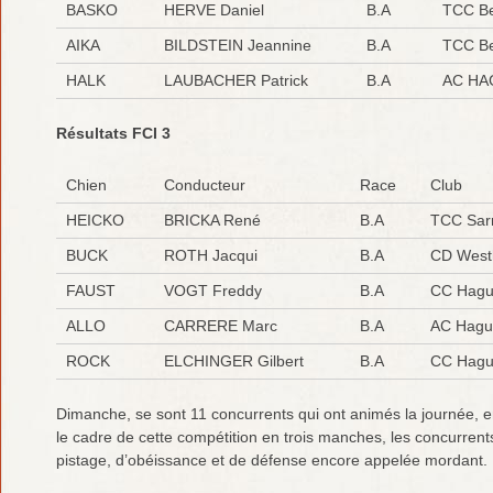
BASKO
HERVE Daniel
B.A
TCC Be
AIKA
BILDSTEIN Jeannine
B.A
TCC Be
HALK
LAUBACHER Patrick
B.A
AC HA
Résultats FCI 3
Chien
Conducteur
Race
Club
HEICKO
BRICKA René
B.A
TCC Sar
BUCK
ROTH Jacqui
B.A
CD West
FAUST
VOGT Freddy
B.A
CC Hagu
ALLO
CARRERE Marc
B.A
AC Hagu
ROCK
ELCHINGER Gilbert
B.A
CC Hagu
Dimanche, se sont 11 concurrents qui ont animés la journée, 
le cadre de cette compétition en trois manches, les concurren
pistage, d’obéissance et de défense encore appelée mordant.