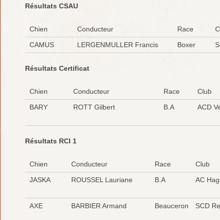
Résultats CSAU
Chien
Conducteur
Race
C
CAMUS
LERGENMULLER Francis
Boxer
S
Résultats Certificat
Chien
Conducteur
Race
Club
BARY
ROTT Gilbert
B.A
ACD Ve
Résultats RCI 1
Chien
Conducteur
Race
Club
JASKA
ROUSSEL Lauriane
B.A
AC Hag
AXE
BARBIER Armand
Beauceron
SCD Rei