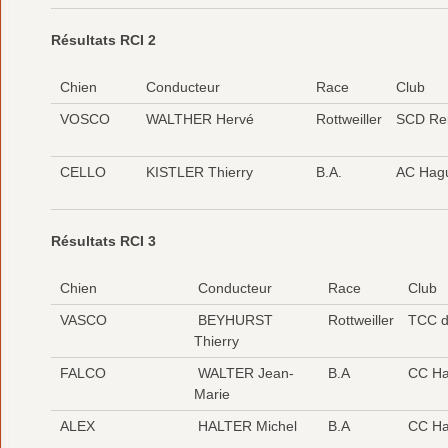
Résultats RCI 2
Chien
Conducteur
Race
Club
VOSCO
WALTHER Hervé
Rottweiller
SCD Rei
CELLO
KISTLER Thierry
B.A.
AC Hag
Résultats RCI 3
Chien
Conducteur
Race
Club
VASCO
BEYHURST
Rottweiller
TCC de
Thierry
FALCO
WALTER Jean-
B.A
CC Ha
Marie
ALEX
HALTER Michel
B.A
CC Ha