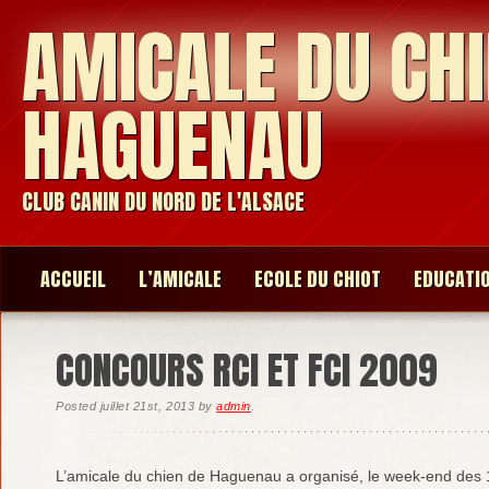
AMICALE DU CHI
HAGUENAU
CLUB CANIN DU NORD DE L'ALSACE
ACCUEIL
L’AMICALE
ECOLE DU CHIOT
EDUCATI
CONCOURS RCI ET FCI 2009
Posted
juillet 21st, 2013
by
admin
.
L’amicale du chien de Haguenau a organisé, le week-end des 