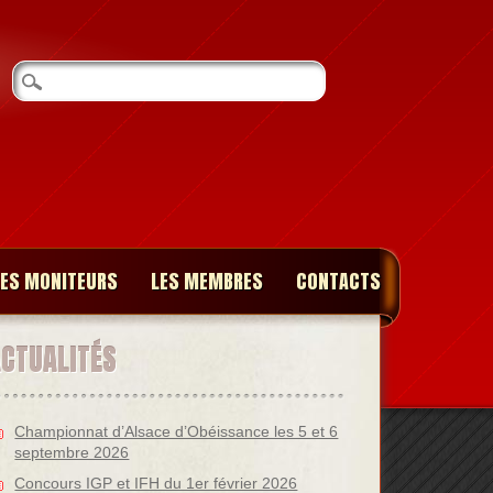
LES MONITEURS
LES MEMBRES
CONTACTS
ACTUALITÉS
Championnat d’Alsace d’Obéissance les 5 et 6
septembre 2026
Concours IGP et IFH du 1er février 2026