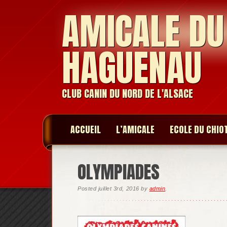
AMICALE DU
HAGUENAU
CLUB CANIN DU NORD DE L'ALSACE
ACCUEIL
L’AMICALE
ECOLE DU CHIO
OLYMPIADES
Posted
juillet 3rd, 2016
by
admin
.