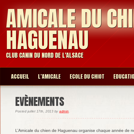
AMICALE DU CHI
HAGUENAU
CLUB CANIN DU NORD DE L'ALSACE
ACCUEIL
L’AMICALE
ECOLE DU CHIOT
EDUCATI
EVÈNEMENTS
Posted
juillet 17th, 2013
by
admin
.
L’Amicale du chien de Haguenau organise chaque année de 