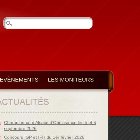
EVÈNEMENTS
LES MONITEURS
ACTUALITÉS
Championnat d’Alsace d’Obéissance les 5 et 6
septembre 2026
Concours IGP et IFH du 1er février 2026