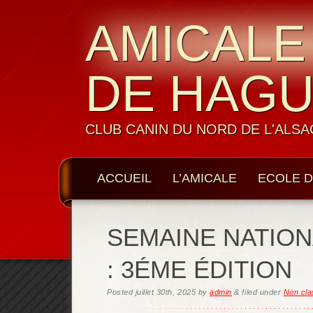
AMICALE
DE HAG
CLUB CANIN DU NORD DE L'ALSA
ACCUEIL
L’AMICALE
ECOLE D
LES MEMBRES
CONTACTS
SEMAINE NATION
: 3ÉME ÉDITION
Posted
juillet 30th, 2025
by
admin
&
filed under
Non cla