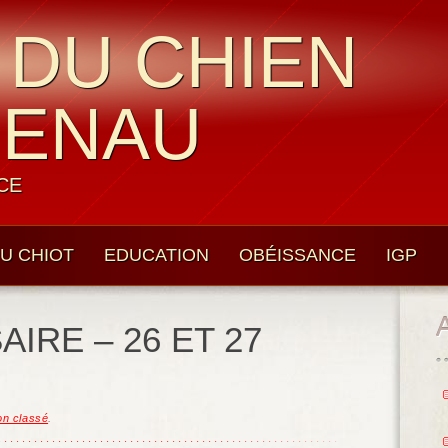
 DU CHIEN
UENAU
CE
U CHIOT
EDUCATION
OBÉISSANCE
IGP
IRE – 26 ET 27
n classé
.