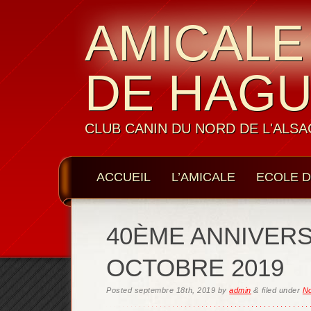
AMICALE
DE HAG
CLUB CANIN DU NORD DE L'ALSA
ACCUEIL
L’AMICALE
ECOLE D
LES MEMBRES
CONTACTS
40ÈME ANNIVERSA
OCTOBRE 2019
Posted
septembre 18th, 2019
by
admin
&
filed under
No