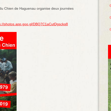
e du Chien de Haguenau organise deux journées
ps://photos.app.goo.gl/DBQ7C1aCutDgsckq8