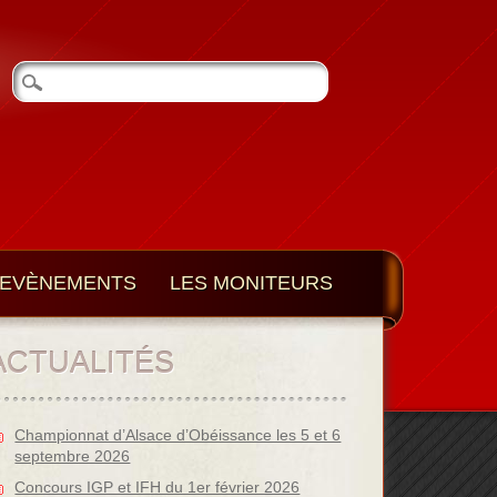
EVÈNEMENTS
LES MONITEURS
ACTUALITÉS
Championnat d’Alsace d’Obéissance les 5 et 6
septembre 2026
Concours IGP et IFH du 1er février 2026