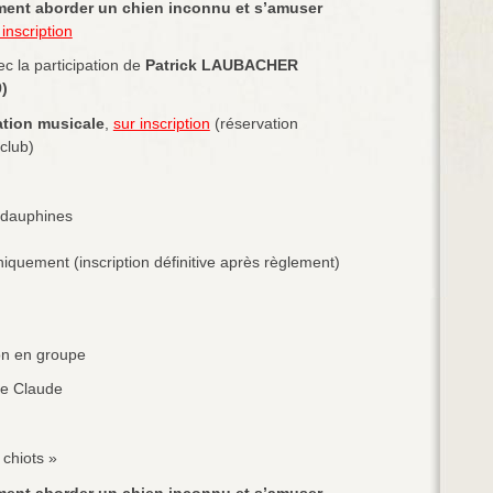
mment aborder un chien inconnu et s’amuser
 inscription
c la participation de
Patrick LAUBACHER
)
ation musicale
,
sur inscription
(réservation
club)
s dauphines
uniquement (inscription définitive après règlement)
on en groupe
re Claude
chiots »
mment aborder un chien inconnu et s’amuser