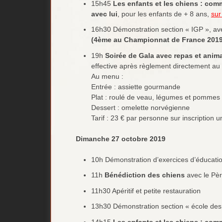
15h45
Les enfants et les chiens : co
avec lui
, pour les enfants de + 8 ans,
sur
16h30 Démonstration section « IGP », ave
(4ème au Championnat de France 2019
19h
Soirée de Gala avec repas et anim
effective après règlement directement au 
Au menu :
Entrée : assiette gourmande
Plat : roulé de veau, légumes et pomme
Dessert : omelette norvégienne
Tarif : 23 € par personne sur inscription 
Dimanche 27 octobre 2019
10h Démonstration d’exercices d’éducati
11h
Bénédiction des chiens
avec le Pè
11h30 Apéritif et petite restauration
13h30 Démonstration section « école des 
14h15
Les enfants et les chiens : co