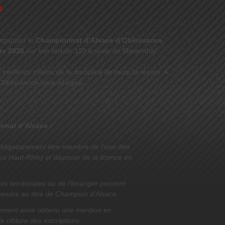
é
.
organiser le
Championnat d’Alsace d’Obéissance
re 2026
sur son terrain 110 a route de Marienthal.
illeurs chiens de la discipline de toute la région. A
d’Obéissance sera désigné.
K
.
nnat d’Alsace :
obligatoirement être membre de l’une des
ou Haut-Rhin) et disposer de la licence en
s territoriales ou de l’étranger peuvent
étendre au titre de Champion d’Alsace.
rement avoir obtenu une mention en
 clôture des inscriptions.