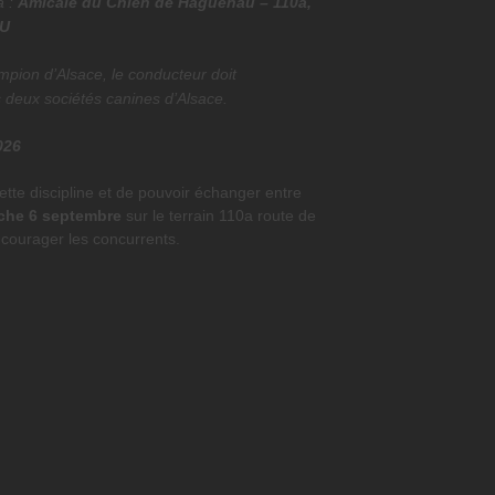
à :
Amicale du Chien de Haguenau – 110a,
AU
mpion d’Alsace, le conducteur doit
 deux sociétés canines d’Alsace.
026
ette discipline et de pouvoir échanger entre
nche 6 septembre
sur le terrain 110a route de
ncourager les concurrents.