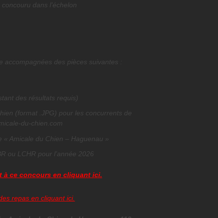
 concouru dans l’échelon
e accompagnées des pièces suivantes :
stant des résultats requis)
ien (format .JPG) pour les concurrents de
amicale-du-chien.com
 de « Amicale du Chien – Haguenau »
BR ou LCHR pour l’année 2026
à ce concours en cliquant ici.
es repas en cliquant ici.