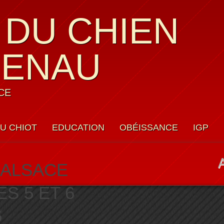
 DU CHIEN
UENAU
CE
U CHIOT
EDUCATION
OBÉISSANCE
IGP
’ALSACE
S 5 ET 6
6