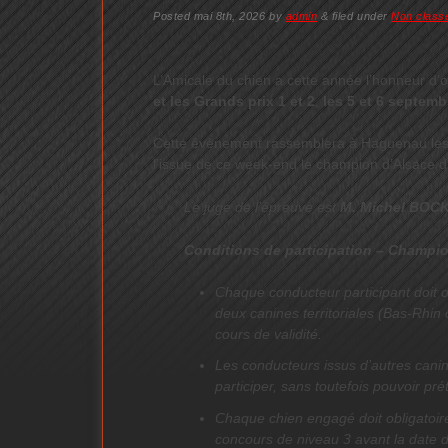
Posted
mai 8th, 2026
by
admin
&
filed under
Non class
L’Amicale du chien a cette année l’honneur d’
et les Grands prix 1 et 2
,
les 5 et 6 septemb
Cette évènement rassemblera à Haguenau les me
l’issue de ce week-end le champion d’Alsace 
Le juge de l’épreuve est
M. Michel BOC
Conditions de participation – Champio
Chaque conducteur participant doit 
deux canines territoriales (Bas-Rhin 
cours de validité.
Les conducteurs issus d’autres canine
participer, sans toutefois pouvoir pr
Chaque chien engagé doit obligatoi
concours de niveau 3 avant la date de